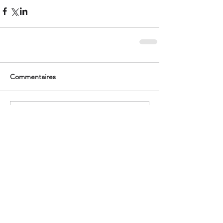
Commentaires
Rédigez un commentaire...
Dernières actus
Huit ans d'entrepreneuriat : un
cap, une nouvelle aventure !