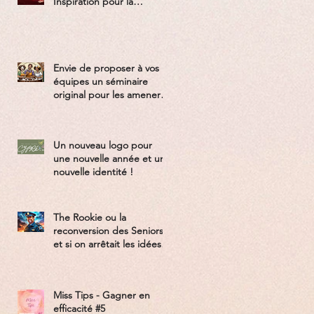
Inspiration pour la
Nouvelle Génération ?
Envie de proposer à vos
équipes un séminaire
original pour les amener à
penser différemment la
collaboration ?
Un nouveau logo pour
une nouvelle année et une
nouvelle identité !
The Rookie ou la
reconversion des Seniors :
et si on arrêtait les idées
reçues !
Miss Tips - Gagner en
efficacité #5